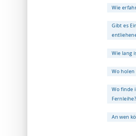
Wie erfahr
Gibt es E
entliehen
Wie lang is
Wo holen 
Wo finde 
Fernleihe
An wen kö