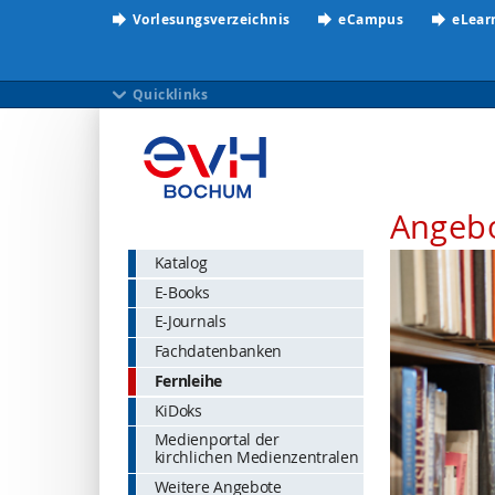
Vorlesungsverzeichnis
eCampus
eLear
Quicklinks
Angeb
Katalog
E-Books
E-Journals
Fachdatenbanken
Fernleihe
KiDoks
Medienportal der
kirchlichen Medienzentralen
Weitere Angebote