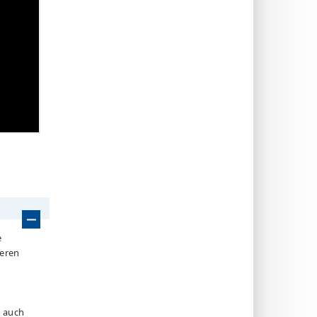
e
deren
n auch