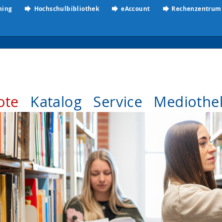
ning
Hochschulbibliothek
eAccount
Rechenzentrum
ote
Katalog
Service
Mediothe