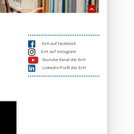
EvH auf Facebook
EvH auf Instagram
Youtube-Kanal der EvH
LinkedIn-Profil der EvH