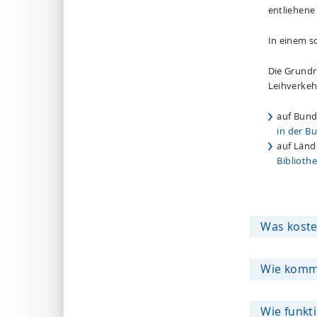
entliehene
In einem so
Die Grundr
Leihverkeh
auf Bund
in der B
auf Länd
Biblioth
Was koste
Wie komme
Wie funkt